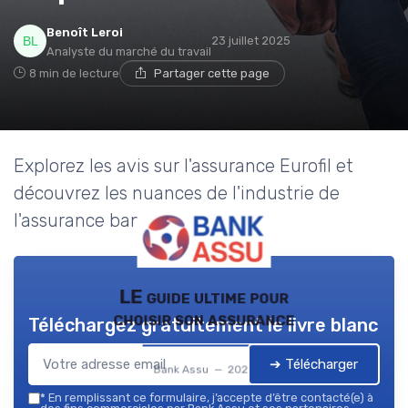
Benoît Leroi
23 juillet 2025
Analyste du marché du travail
8 min de lecture
Partager cette page
Explorez les avis sur l'assurance Eurofil et
découvrez les nuances de l'industrie de
l'assurance bancaire.
LE guide ultime pour
choisir son assurance
Téléchargez gratuitement le livre blanc
➔ Télécharger
Bank Assu — 2026
*
En remplissant ce formulaire, j’accepte d’être contacté(e) à