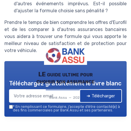
d'autres événements imprévus. Est-il possible
d'ajuster la formule choisie sans pénalité ?
Prendre le temps de bien comprendre les offres d'Eurofil
et de les comparer à d'autres assurances bancaires
vous aidera à trouver une formule qui vous apporte le
meilleur niveau de satisfaction et de protection pour
votre véhicule.
LE guide ultime pour
choisir son assurance
Téléchargez gratuitement le livre blanc
➔ Télécharger
Bank Assu — 2026
*
En remplissant ce formulaire, j’accepte d’être contacté(e) à
des fins commerciales par Bank Assu et ses partenaires.