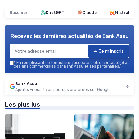
Résumer
ChatGPT
Claude
Mistral
Recevez les dernières actualités de
Bank Assu
➔ Je m'inscris
*
En remplissant ce formulaire, j’accepte d’être contacté(e) à
des fins commerciales par Bank Assu et ses partenaires.
Bank Assu
Ajoutez-nous à vos sources préférées sur Google
Les plus lus