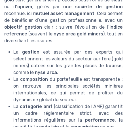
ou d’
opcvm
, gérés par une
societe de gestion
reconnue, ici
mutuel asset management
. Cela permet
de bénéficier d’une gestion professionnelle, avec un
objectif gestion
clair : suivre l’évolution de l’
indice
reference
(souvent le
nyse arca gold miners
), tout en
diversifiant les risques.
La
gestion
est assurée par des experts qui
sélectionnent les valeurs du secteur aurifère (gold
miners) cotées sur les grandes places de
bourse
,
comme le
nyse arca
.
La
composition
du portefeuille est transparente :
on retrouve les principales sociétés minières
internationales, ce qui permet de profiter du
dynamisme global du secteur.
La
categorie amf
(classification de l’AMF) garantit
un cadre réglementaire strict, avec des
informations régulières sur la
performance
, la
volatilité, le
code isin
et la
souscription
en
eur
.