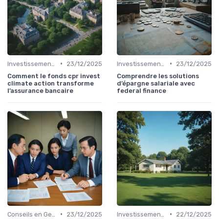
•
•
Investissements et Épargne Retraite
23/12/2025
Investissements et Épargne Retraite
23/12/2025
Comment le fonds cpr invest
Comprendre les solutions
climate action transforme
d’épargne salariale avec
l’assurance bancaire
federal finance
•
•
Conseils en Gestion de Patrimoine
23/12/2025
Investissements et Épargne Retraite
22/12/2025