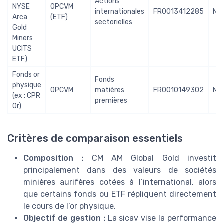
Actions
NYSE
OPCVM
internationales
FR0013412285
No
Arca
(ETF)
sectorielles
Gold
Miners
UCITS
ETF)
Fonds or
Fonds
physique
OPCVM
matières
FR0010149302
No
(ex : CPR
premières
Or)
Critères de comparaison essentiels
Composition :
CM AM Global Gold investit
principalement dans des valeurs de sociétés
minières aurifères cotées à l’international, alors
que certains fonds ou ETF répliquent directement
le cours de l’or physique.
Objectif de gestion :
La sicav vise la performance