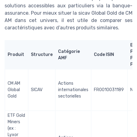
solutions accessibles aux particuliers via la banque-
assurance. Pour mieux situer la sicav Global Gold de CM
AM dans cet univers, il est utile de comparer ses
caractéristiques avec d’autres produits similaires.
Eli
Catégorie
PE
Produit
Structure
Code ISIN
AMF
PE
PM
CM AM
Actions
Global
SICAV
internationales
FR0010031189
No
Gold
sectorielles
ETF Gold
Miners
(ex :
Lyxor