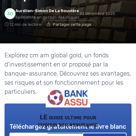
Aurélien-Simon De La Rouvière
24 décembre 2025
Spécialiste en gestion des risques
12 min de lecture
Partager cette page
Explorez cm am global gold, un fonds
d’investissement en or proposé par la
banque-assurance. Découvrez ses avantages,
ses risques et son fonctionnement pour les
particuliers.
LE guide ultime pour
choisir son assurance
Téléchargez gratuitement le livre blanc