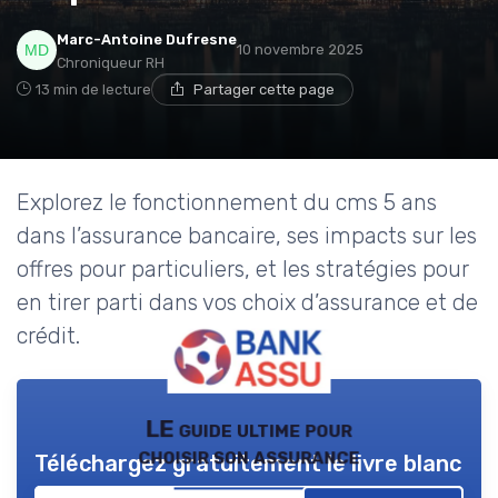
Marc-Antoine Dufresne
10 novembre 2025
Chroniqueur RH
13 min de lecture
Partager cette page
Explorez le fonctionnement du cms 5 ans
dans l’assurance bancaire, ses impacts sur les
offres pour particuliers, et les stratégies pour
en tirer parti dans vos choix d’assurance et de
crédit.
LE guide ultime pour
choisir son assurance
Téléchargez gratuitement le livre blanc