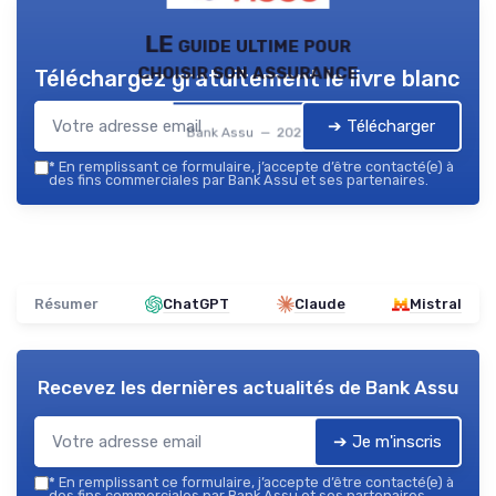
LE guide ultime pour
choisir son assurance
Téléchargez gratuitement le livre blanc
➔ Télécharger
Bank Assu — 2026
*
En remplissant ce formulaire, j’accepte d’être contacté(e) à
des fins commerciales par Bank Assu et ses partenaires.
Résumer
ChatGPT
Claude
Mistral
Recevez les dernières actualités de
Bank Assu
➔ Je m'inscris
*
En remplissant ce formulaire, j’accepte d’être contacté(e) à
des fins commerciales par Bank Assu et ses partenaires.