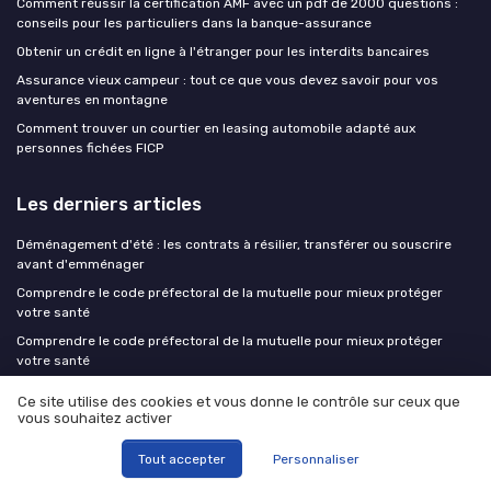
Comment réussir la certification AMF avec un pdf de 2000 questions :
conseils pour les particuliers dans la banque-assurance
Obtenir un crédit en ligne à l'étranger pour les interdits bancaires
Assurance vieux campeur : tout ce que vous devez savoir pour vos
aventures en montagne
Comment trouver un courtier en leasing automobile adapté aux
personnes fichées FICP
Les derniers articles
Déménagement d'été : les contrats à résilier, transférer ou souscrire
avant d'emménager
Comprendre le code préfectoral de la mutuelle pour mieux protéger
votre santé
Comprendre le code préfectoral de la mutuelle pour mieux protéger
votre santé
Comment utiliser le crédit bail utilitaire pour financer vos véhicules
Ce site utilise des cookies et vous donne le contrôle sur ceux que
professionnels
vous souhaitez activer
Famille, étudiants, seniors : nos stratégies pour une mutuelle pas chère
vraiment adaptée à votre profil
Tout accepter
Personnaliser