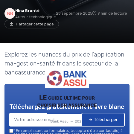
Nina Brontë
28 septembre 2025
9 min de lecture
Auteur technologique
Partager cette page
Explorez les nuances du prix de l'application
ma-gestion-santé fr dans le secteur de la
bancassurance.
LE guide ultime pour
choisir son assurance
Téléchargez gratuitement le livre blanc
➔ Télécharger
Bank Assu — 2026
*
En remplissant ce formulaire, j’accepte d’être contacté(e) à