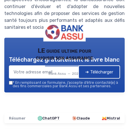
continuer d'évoluer et d'adopter de nouvelles
technologies afin de proposer des services de gestion
santé toujours plus performants et adaptés aux défis
sanitaires et sociaux de demain.
LE guide ultime pour
choisir son assurance
Téléchargez gratuitement le livre blanc
➔ Télécharger
Bank Assu — 2026
*
En remplissant ce formulaire, j’accepte d’être contacté(e) à
des fins commerciales par Bank Assu et ses partenaires.
Résumer
ChatGPT
Claude
Mistral