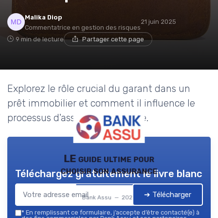
Malika Diop
21 juin 2025
Commentatrice en gestion des risques
9 min de lecture
Partager cette page
Explorez le rôle crucial du garant dans un
prêt immobilier et comment il influence le
processus d'assurance bancaire.
LE guide ultime pour
choisir son assurance
Téléchargez gratuitement le livre blanc
➔ Télécharger
Bank Assu — 2026
*
En remplissant ce formulaire, j’accepte d’être contacté(e) à