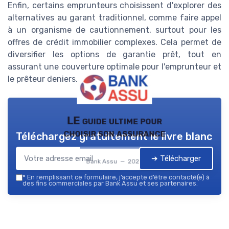
Enfin, certains emprunteurs choisissent d'explorer des
alternatives au garant traditionnel, comme faire appel
à un organisme de cautionnement, surtout pour les
offres de crédit immobilier complexes. Cela permet de
diversifier les options de garantie prêt, tout en
assurant une couverture optimale pour l'emprunteur et
le prêteur deniers.
LE guide ultime pour
choisir son assurance
Téléchargez gratuitement le livre blanc
➔ Télécharger
Bank Assu — 2026
*
En remplissant ce formulaire, j’accepte d’être contacté(e) à
des fins commerciales par Bank Assu et ses partenaires.