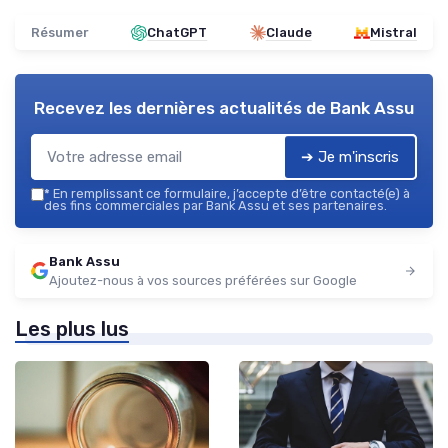
Résumer
ChatGPT
Claude
Mistral
Recevez les dernières actualités de
Bank Assu
➔ Je m'inscris
*
En remplissant ce formulaire, j’accepte d’être contacté(e) à
des fins commerciales par Bank Assu et ses partenaires.
Bank Assu
Ajoutez-nous à vos sources préférées sur Google
Les plus lus