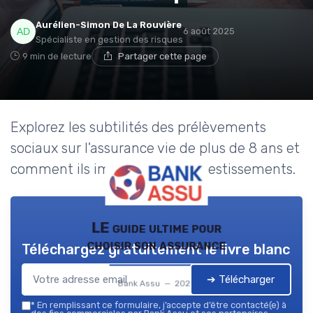
Aurélien-Simon De La Rouvière
6 août 2025
Spécialiste en gestion des risques
9 min de lecture
Partager cette page
Explorez les subtilités des prélèvements
sociaux sur l'assurance vie de plus de 8 ans et
comment ils impactent vos investissements.
LE guide ultime pour
choisir son assurance
Téléchargez gratuitement le livre blanc
➔ Télécharger
Bank Assu — 2026
*
En remplissant ce formulaire, j’accepte d’être contacté(e) à