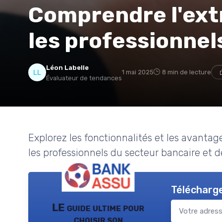
Comprendre l'ext
les professionnel
Léon Labelle
1 mai 2025
8 min de lecture
Évaluateur de tendances
Explorez les fonctionnalités et les avantage
les professionnels du secteur bancaire et d
Télécharge
LE guide ultime pour
choisir son