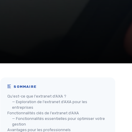
SOMMAIRE
Qu'est-ce que l'extranet d'AXA ?
— Exploration de l'extranet d'AXA pour les
entreprises
Fonctionnalités clés de l'extranet d'AXA
— Fonctionnalités essentielles pour optimiser votre
gestion
Avantages pour les professionnels