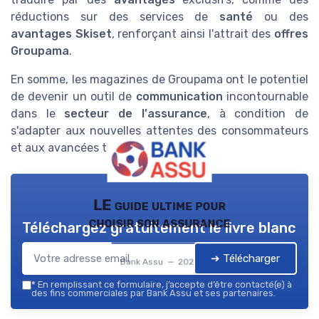
réductions sur des services de
santé
ou des
avantages Skiset
, renforçant ainsi l'attrait des
offres
Groupama
.
En somme, les magazines de Groupama ont le potentiel
de devenir un outil de
communication
incontournable
dans le
secteur de l'assurance
, à condition de
s'adapter aux nouvelles attentes des consommateurs
et aux avancées technologiques.
LE guide ultime pour
choisir son assurance
Téléchargez gratuitement le livre blanc
➔ Télécharger
Bank Assu — 2026
*
En remplissant ce formulaire, j’accepte d’être contacté(e) à
des fins commerciales par Bank Assu et ses partenaires.