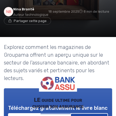
Nina Brontë
18 septembre 2025
8 min de lecture
Auteur technologique
Partager cette page
Explorez comment les magazines de
Groupama offrent un aperçu unique sur le
secteur de l'assurance bancaire, en abordant
des sujets variés et pertinents pour les
lecteurs.
LE guide ultime pour
choisir son assurance
Téléchargez gratuitement le livre blanc