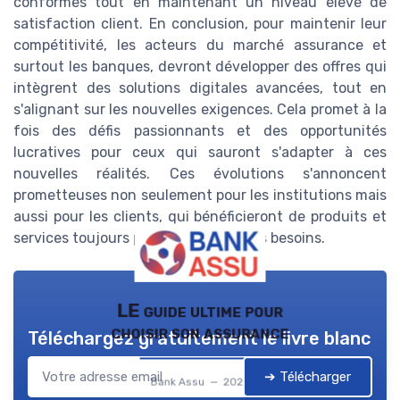
conformes tout en maintenant un niveau élevé de
satisfaction client. En conclusion, pour maintenir leur
compétitivité, les acteurs du marché assurance et
surtout les banques, devront développer des offres qui
intègrent des solutions digitales avancées, tout en
s'alignant sur les nouvelles exigences. Cela promet à la
fois des défis passionnants et des opportunités
lucratives pour ceux qui sauront s'adapter à ces
nouvelles réalités. Ces évolutions s'annoncent
prometteuses non seulement pour les institutions mais
aussi pour les clients, qui bénéficieront de produits et
services toujours plus adaptés à leurs besoins.
LE guide ultime pour
choisir son assurance
Téléchargez gratuitement le livre blanc
➔ Télécharger
Bank Assu — 2026