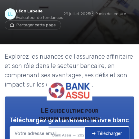
Léon Labelle
29 juillet 2025
9 min de lecture
Évaluateur de tendances
Partager cette page
Explorez les nuances de l'assurance affinitaire
et son rôle dans le secteur bancaire, en
comprenant ses avantages, ses défis et son
impact sur les consommateurs.
LE guide ultime pour
choisir son assurance
Téléchargez gratuitement le livre blanc
➔ Télécharger
Bank Assu — 2026