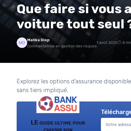
Que faire si vous
voiture tout seul 
Malika Diop
1 août 2025
8 mi
Commentatrice en gestion des risques
Explorez les options d'assurance disponib
sans tiers impliqué.
Télécharge
LE guide ultime pour
choisir son