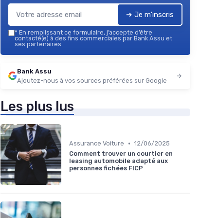
➔ Je m'inscris
*
En remplissant ce formulaire, j’accepte d’être
contacté(e) à des fins commerciales par Bank Assu et
ses partenaires.
Bank Assu
Ajoutez-nous à vos sources préférées sur Google
Les plus lus
•
Assurance Voiture
12/06/2025
Comment trouver un courtier en
leasing automobile adapté aux
personnes fichées FICP