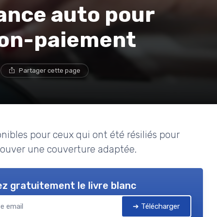
ance auto pour
 non-paiement
e
Partager cette page
nibles pour ceux qui ont été résiliés pour
ouver une couverture adaptée.
z gratuitement le livre blanc
➔ Télécharger