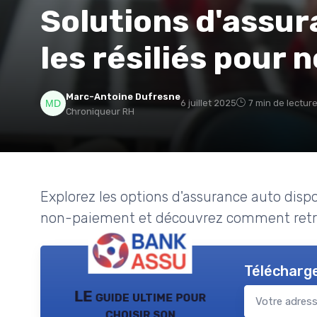
Solutions d'assur
les résiliés pour
Marc-Antoine Dufresne
6 juillet 2025
7 min de lectur
Chroniqueur RH
Explorez les options d'assurance auto dispo
non-paiement et découvrez comment retr
Télécharge
LE guide ultime pour
choisir son