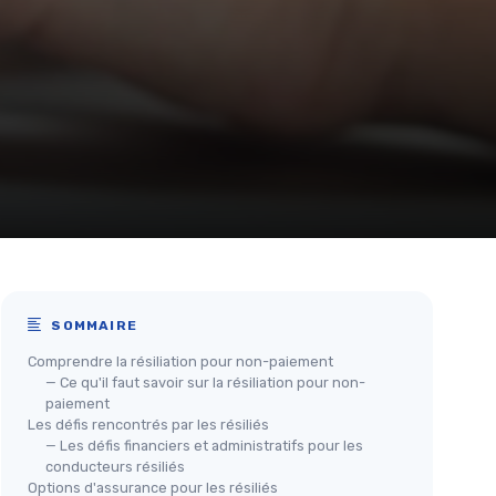
SOMMAIRE
Comprendre la résiliation pour non-paiement
— Ce qu'il faut savoir sur la résiliation pour non-
paiement
Les défis rencontrés par les résiliés
— Les défis financiers et administratifs pour les
conducteurs résiliés
Options d'assurance pour les résiliés