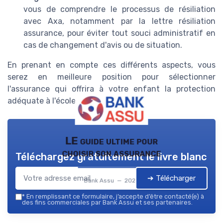
vous de comprendre le processus de résiliation
avec Axa, notamment par la lettre résiliation
assurance, pour éviter tout souci administratif en
cas de changement d'avis ou de situation.
En prenant en compte ces différents aspects, vous
serez en meilleure position pour sélectionner
l'assurance qui offrira à votre enfant la protection
adéquate à l'école et ailleurs.
LE guide ultime pour
choisir son assurance
Téléchargez gratuitement le livre blanc
➔ Télécharger
Bank Assu — 2026
*
En remplissant ce formulaire, j’accepte d’être contacté(e) à
des fins commerciales par Bank Assu et ses partenaires.