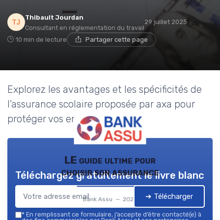
Thibault Jourdan
29 juillet 2025
Consultant en réglementation du travail
10 min de lecture
Partager cette page
Explorez les avantages et les spécificités de
l'assurance scolaire proposée par axa pour
protéger vos enfants.
LE guide ultime pour
choisir son assurance
Téléchargez gratuitement le livre blanc
➔ Télécharger
Bank Assu — 2026
*
En remplissant ce formulaire, j’accepte d’être contacté(e) à