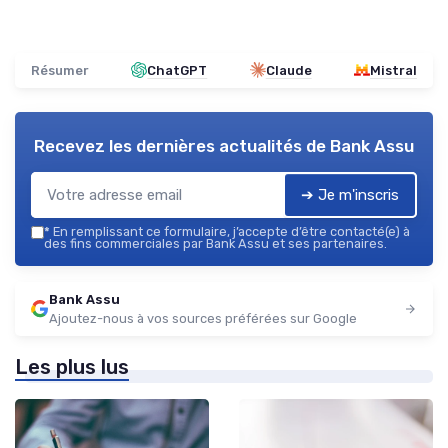
Résumer
ChatGPT
Claude
Mistral
Recevez les dernières actualités de
Bank Assu
➔ Je m'inscris
*
En remplissant ce formulaire, j’accepte d’être contacté(e) à
des fins commerciales par Bank Assu et ses partenaires.
Bank Assu
Ajoutez-nous à vos sources préférées sur Google
Les plus lus