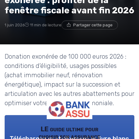
exonérée : profiter de la
fenêtre fiscale avant fin 2026
1 juin 2026
11 min de lecture
Partager cette page
Donation exonérée de 100 000 euros 2026 :
conditions d’éligibilité, usages possibles
(achat immobilier neuf, rénovation
énergétique), impact sur la succession et
articulation avec les autres abattements pour
optimiser votre stratégie patrimoniale.
LE guide ultime pour
choisir son assurance
Téléchargez gratuitement le livre blanc