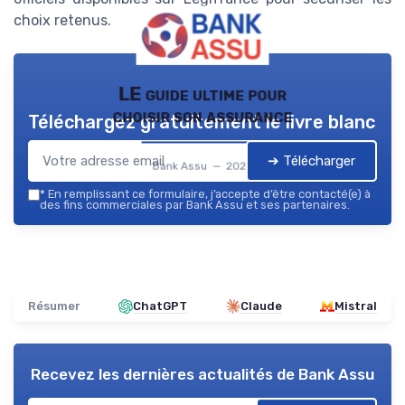
choix retenus.
LE guide ultime pour
choisir son assurance
Téléchargez gratuitement le livre blanc
➔ Télécharger
Bank Assu — 2026
*
En remplissant ce formulaire, j’accepte d’être contacté(e) à
des fins commerciales par Bank Assu et ses partenaires.
Résumer
ChatGPT
Claude
Mistral
Recevez les dernières actualités de
Bank Assu