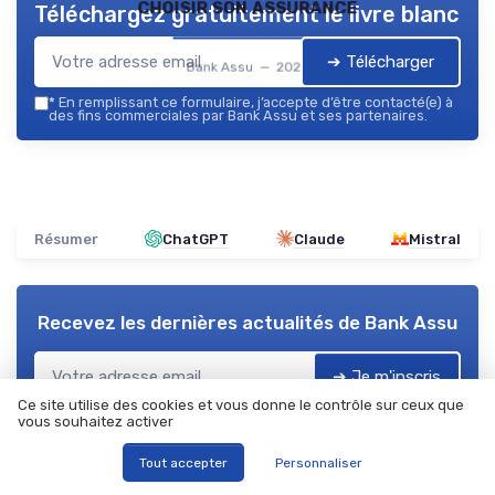
choisir son assurance
Téléchargez gratuitement le livre blanc
➔ Télécharger
Bank Assu — 2026
*
En remplissant ce formulaire, j’accepte d’être contacté(e) à
des fins commerciales par Bank Assu et ses partenaires.
Résumer
ChatGPT
Claude
Mistral
Recevez les dernières actualités de
Bank Assu
➔ Je m'inscris
Ce site utilise des cookies et vous donne le contrôle sur ceux que
*
En remplissant ce formulaire, j’accepte d’être contacté(e) à
vous souhaitez activer
des fins commerciales par Bank Assu et ses partenaires.
Tout accepter
Personnaliser
Bank Assu