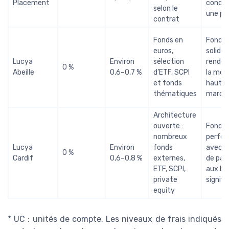
Placement
condit
selon le
une pa
contrat
Fonds en
Fonds 
euros,
solide,
Lucya
Environ
sélection
rende
0 %
Abeille
0,6–0,7 %
d’ETF, SCPI
la moy
et fonds
haute 
thématiques
march
Architecture
ouverte :
Fonds 
nombreux
perfor
Lucya
Environ
fonds
avec r
0 %
Cardif
0,6–0,8 %
externes,
de par
ETF, SCPI,
aux bé
private
signifi
equity
* UC : unités de compte. Les niveaux de frais indiqués