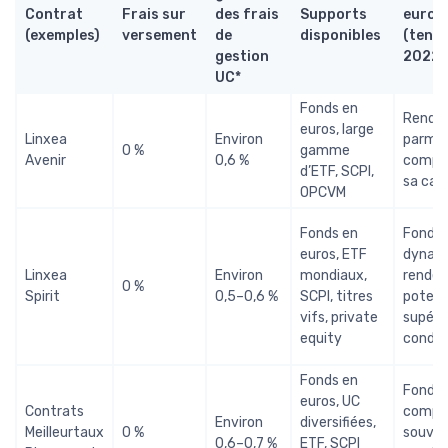
Contrat
Frais sur
des frais
Supports
euros
(exemples)
versement
de
disponibles
(tend
gestion
2022–
UC*
Fonds en
Rende
euros, large
Linxea
Environ
parmi l
0 %
gamme
Avenir
0,6 %
compét
d’ETF, SCPI,
sa cat
OPCVM
Fonds en
Fonds 
euros, ETF
dynami
Linxea
Environ
mondiaux,
rende
0 %
Spirit
0,5–0,6 %
SCPI, titres
potent
vifs, private
supéri
equity
condit
Fonds en
Fonds 
euros, UC
Contrats
compét
Environ
diversifiées,
Meilleurtaux
0 %
souve
0,6–0,7 %
ETF, SCPI