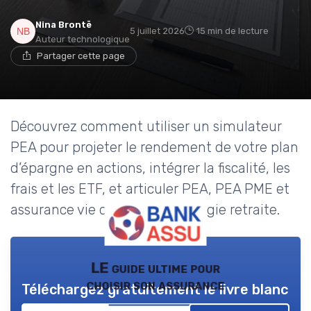
Nina Brontë
5 juillet 2026
15 min de lecture
Auteur technologique
Partager cette page
Découvrez comment utiliser un simulateur
PEA pour projeter le rendement de votre plan
d’épargne en actions, intégrer la fiscalité, les
frais et les ETF, et articuler PEA, PEA PME et
assurance vie dans votre stratégie retraite.
LE guide ultime pour
choisir son assurance
Téléchargez gratuitement le livre blanc