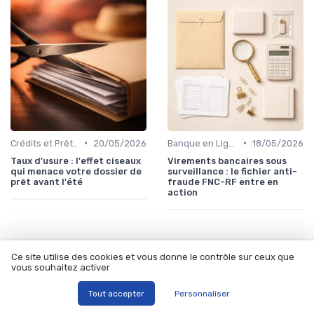
•
•
Crédits et Prêts Personnels
20/05/2026
Banque en Ligne et Mobile
18/05/2026
Taux d'usure : l'effet ciseaux
Virements bancaires sous
qui menace votre dossier de
surveillance : le fichier anti-
prêt avant l'été
fraude FNC-RF entre en
action
Ce site utilise des cookies et vous donne le contrôle sur ceux que
Les articles par date
vous souhaitez activer
Septembre 2023
Octobre 2023
Tout accepter
Personnaliser
Novembre 2023
Décembre 2023