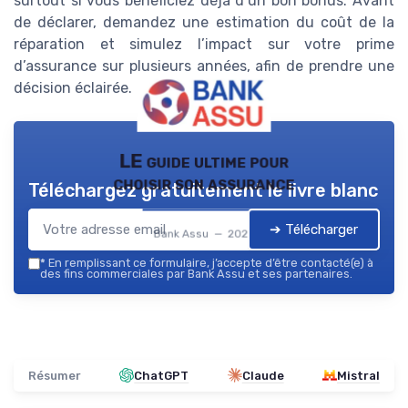
surtout si vous bénéficiez déjà d’un bon bonus. Avant
de déclarer, demandez une estimation du coût de la
réparation et simulez l’impact sur votre prime
d’assurance sur plusieurs années, afin de prendre une
décision éclairée.
LE guide ultime pour
choisir son assurance
Téléchargez gratuitement le livre blanc
➔ Télécharger
Bank Assu — 2026
*
En remplissant ce formulaire, j’accepte d’être contacté(e) à
des fins commerciales par Bank Assu et ses partenaires.
Résumer
ChatGPT
Claude
Mistral