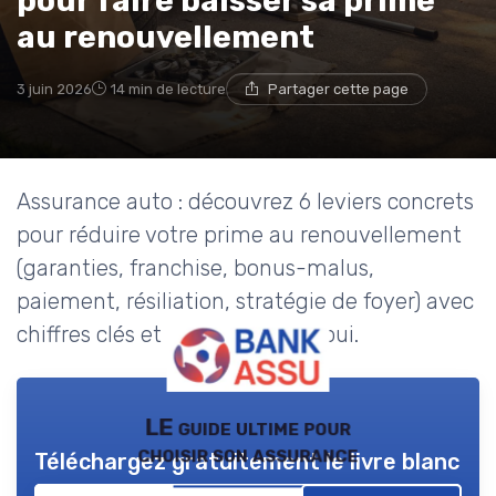
pour faire baisser sa prime
au renouvellement
3 juin 2026
14 min de lecture
Partager cette page
Assurance auto : découvrez 6 leviers concrets
pour réduire votre prime au renouvellement
(garanties, franchise, bonus-malus,
paiement, résiliation, stratégie de foyer) avec
chiffres clés et exemples à l’appui.
LE guide ultime pour
choisir son assurance
Téléchargez gratuitement le livre blanc