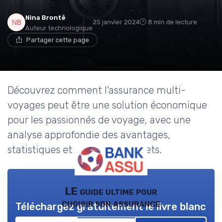
Nina Brontë
25 janvier 2024
8 min de lecture
Auteur technologique
Partager cette page
Découvrez comment l'assurance multi-
voyages peut être une solution économique
pour les passionnés de voyage, avec une
analyse approfondie des avantages,
statistiques et exemples concrets.
LE guide ultime pour
choisir son assurance
Téléchargez gratuitement le livre blanc