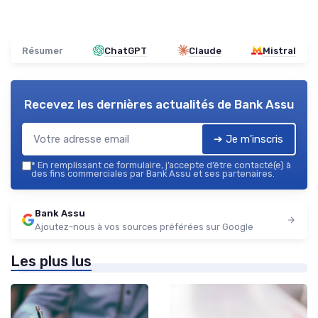
Résumer
ChatGPT
Claude
Mistral
Recevez les dernières actualités de
Bank Assu
➔ Je m'inscris
*
En remplissant ce formulaire, j’accepte d’être contacté(e) à
des fins commerciales par Bank Assu et ses partenaires.
Bank Assu
Ajoutez-nous à vos sources préférées sur Google
Les plus lus