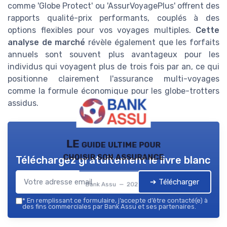
comme 'Globe Protect' ou 'AssurVoyagePlus' offrent des
rapports qualité-prix performants, couplés à des
options flexibles pour vos voyages multiples.
Cette
analyse de marché
révèle également que les forfaits
annuels sont souvent plus avantageux pour les
individus qui voyagent plus de trois fois par an, ce qui
positionne clairement l'assurance multi-voyages
comme la formule économique pour les globe-trotters
assidus.
LE guide ultime pour
choisir son assurance
Téléchargez gratuitement le livre blanc
➔ Télécharger
Bank Assu — 2026
*
En remplissant ce formulaire, j’accepte d’être contacté(e) à
des fins commerciales par Bank Assu et ses partenaires.