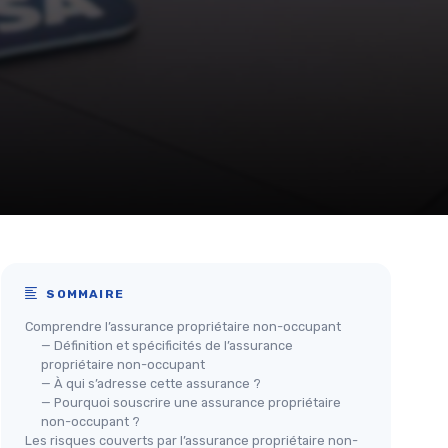
SOMMAIRE
Comprendre l’assurance propriétaire non-occupant
— Définition et spécificités de l’assurance
propriétaire non-occupant
— À qui s’adresse cette assurance ?
— Pourquoi souscrire une assurance propriétaire
non-occupant ?
Les risques couverts par l’assurance propriétaire non-