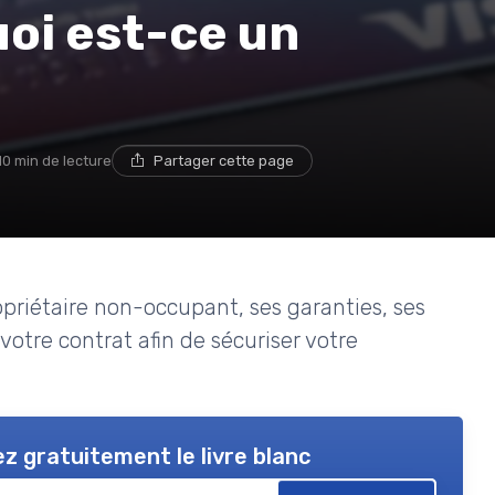
oi est-ce un
10 min de lecture
Partager cette page
priétaire non-occupant, ses garanties, ses
r votre contrat afin de sécuriser votre
z gratuitement le livre blanc