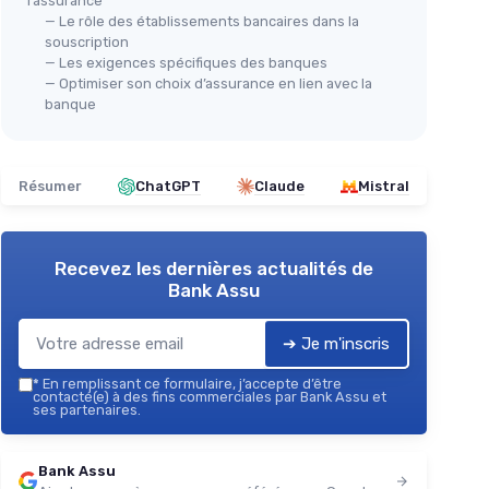
l’assurance
— Le rôle des établissements bancaires dans la
souscription
— Les exigences spécifiques des banques
— Optimiser son choix d’assurance en lien avec la
banque
Résumer
ChatGPT
Claude
Mistral
Recevez les dernières actualités de
Bank Assu
➔ Je m'inscris
*
En remplissant ce formulaire, j’accepte d’être
contacté(e) à des fins commerciales par Bank Assu et
ses partenaires.
Bank Assu