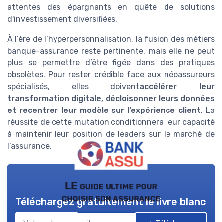
attentes des épargnants en quête de solutions
d'investissement diversifiées.
À l’ère de l’hyperpersonnalisation, la fusion des métiers
banque-assurance reste pertinente, mais elle ne peut
plus se permettre d’être figée dans des pratiques
obsolètes. Pour rester crédible face aux néoassureurs
spécialisés, elles doivent
accélérer leur
transformation digitale, décloisonner leurs données
et recentrer leur modèle sur l’expérience client
. La
réussite de cette mutation conditionnera leur capacité
à maintenir leur position de leaders sur le marché de
l’assurance.
LE guide ultime pour
choisir son assurance
Téléchargez gratuitement le livre blanc