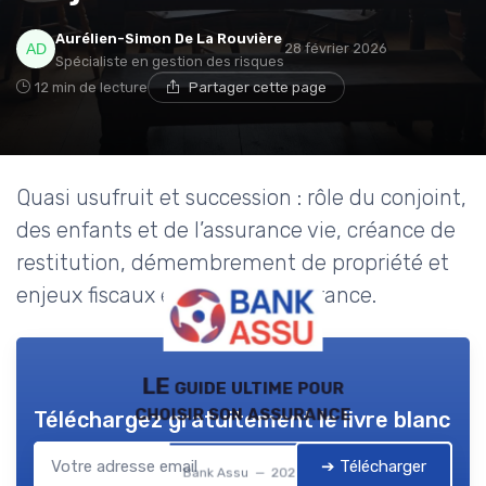
Aurélien-Simon De La Rouvière
28 février 2026
Spécialiste en gestion des risques
12 min de lecture
Partager cette page
Quasi usufruit et succession : rôle du conjoint,
des enfants et de l’assurance vie, créance de
restitution, démembrement de propriété et
enjeux fiscaux en banque assurance.
LE guide ultime pour
choisir son assurance
Téléchargez gratuitement le livre blanc
➔ Télécharger
Bank Assu — 2026