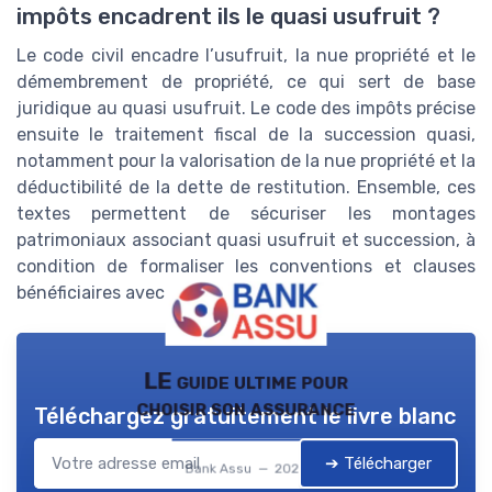
impôts encadrent ils le quasi usufruit ?
Le code civil encadre l’usufruit, la nue propriété et le
démembrement de propriété, ce qui sert de base
juridique au quasi usufruit. Le code des impôts précise
ensuite le traitement fiscal de la succession quasi,
notamment pour la valorisation de la nue propriété et la
déductibilité de la dette de restitution. Ensemble, ces
textes permettent de sécuriser les montages
patrimoniaux associant quasi usufruit et succession, à
condition de formaliser les conventions et clauses
bénéficiaires avec rigueur.
LE guide ultime pour
choisir son assurance
Téléchargez gratuitement le livre blanc
➔ Télécharger
Bank Assu — 2026