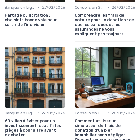
•
•
Banque en Ligne et Mobile
27/02/2026
Conseils en Gestion de Patrimoine
26/02/2026
Partage ou licitation :
Comprendre les frais de
choisir la bonne voie pour
notaire pour un donation : ce
sortir de l’indivision
que les banques et les
assurances ne vous
expliquent pas toujours
•
•
Banque en Ligne et Mobile
26/02/2026
Conseils en Gestion de Patrimoine
25/02/2026
60 villes à éviter pour un
Comment utiliser un
investissement locatif : les
simulateur de frais de
pièges à connaître avant
donation d’un bien
d’acheter
immobilier sans négliger
l’impact sur vos assurances