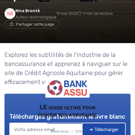
Nina Brontë
13 mai 2025
9 min de lecture
Auteur technologique
Partager cette page
Explorez les subtilités de l'industrie de la
bancassurance et apprenez à naviguer sur le
site de Crédit Agricole Aquitaine pour gérer
efficacement vos comptes.
LE guide ultime pour
choisir son assurance
Téléchargez gratuitement le livre blanc
➔ Télécharger
Bank Assu — 2026