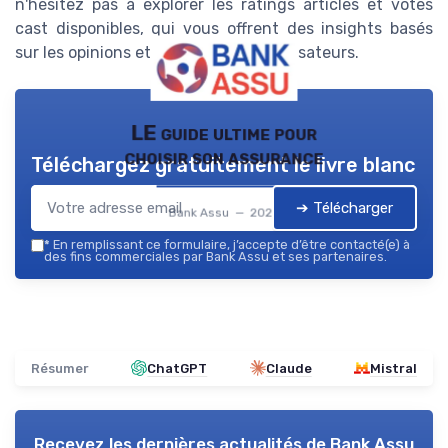
n'hésitez pas à explorer les ratings articles et votes
cast disponibles, qui vous offrent des insights basés
sur les opinions et feedbacks des utilisateurs.
LE guide ultime pour
choisir son assurance
Téléchargez gratuitement le livre blanc
➔ Télécharger
Bank Assu — 2026
*
En remplissant ce formulaire, j’accepte d’être contacté(e) à
des fins commerciales par Bank Assu et ses partenaires.
Résumer
ChatGPT
Claude
Mistral
Recevez les dernières actualités de
Bank Assu