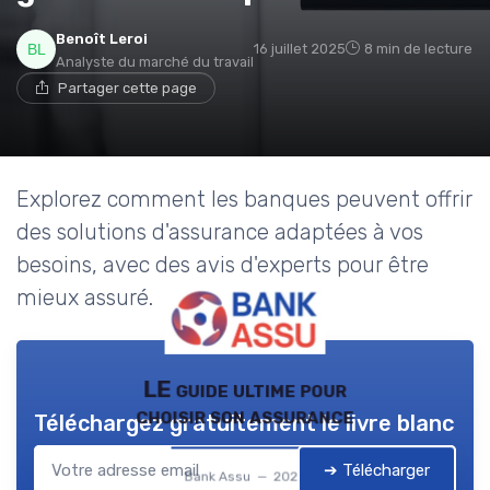
Benoît Leroi
16 juillet 2025
8 min de lecture
Analyste du marché du travail
Partager cette page
Explorez comment les banques peuvent offrir
des solutions d'assurance adaptées à vos
besoins, avec des avis d'experts pour être
mieux assuré.
LE guide ultime pour
choisir son assurance
Téléchargez gratuitement le livre blanc
➔ Télécharger
Bank Assu — 2026