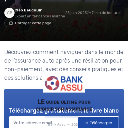
Cléo Baudouin
25 juin 2025
7 min de lecture
Expert en tendances marché
Partager cette page
Découvrez comment naviguer dans le monde
de l'assurance auto après une résiliation pour
non-paiement, avec des conseils pratiques et
des solutions adaptées.
LE guide ultime pour
choisir son assurance
Téléchargez gratuitement le livre blanc
➔ Télécharger
Bank Assu — 2026