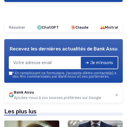
Résumer
ChatGPT
Claude
Mistral
Recevez les dernières actualités de
Bank Assu
➔ Je m'inscris
*
En remplissant ce formulaire, j’accepte d’être contacté(e) à
des fins commerciales par Bank Assu et ses partenaires.
Bank Assu
Ajoutez-nous à vos sources préférées sur Google
Les plus lus