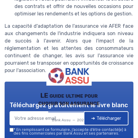
des contrats et offrir de nouvelles occasions pour
optimiser les rendements et les options de gestion.
La capacité d'adaptation de l'assurance vie AFER face
aux changements de l'industrie indiquera son niveau
de succès à l'avenir. Alors que l'impact de la
réglementation et les attentes des consommateurs
continuent de changer, les avis sur l'assurance vie
pourraient se transposer en opportunités de croissance
pour l'association.
LE guide ultime pour
choisir son assurance
Téléchargez gratuitement le livre blanc
➔ Télécharger
Bank Assu — 2026
*
En remplissant ce formulaire, j’accepte d’être contacté(e) à
des fins commerciales par Bank Assu et ses partenaires.