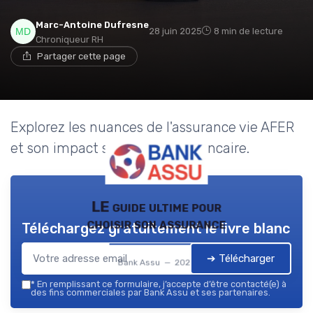
Marc-Antoine Dufresne
28 juin 2025
8 min de lecture
Chroniqueur RH
Partager cette page
Explorez les nuances de l'assurance vie AFER
et son impact sur l'industrie bancaire.
LE guide ultime pour
choisir son assurance
Téléchargez gratuitement le livre blanc
➔ Télécharger
Bank Assu — 2026
*
En remplissant ce formulaire, j’accepte d’être contacté(e) à
des fins commerciales par Bank Assu et ses partenaires.