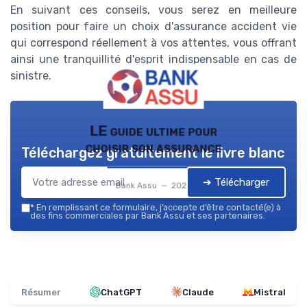
En suivant ces conseils, vous serez en meilleure
position pour faire un choix d'assurance accident vie
qui correspond réellement à vos attentes, vous offrant
ainsi une tranquillité d'esprit indispensable en cas de
sinistre.
LE guide ultime pour
choisir son assurance
Téléchargez gratuitement le livre blanc
➔ Télécharger
Bank Assu — 2026
*
En remplissant ce formulaire, j’accepte d’être contacté(e) à
des fins commerciales par Bank Assu et ses partenaires.
Résumer
ChatGPT
Claude
Mistral