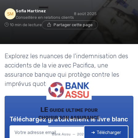
Sofia Martinez
8 août 2025
Conseillère en relations clients
10 min de lecture
Partager cette page
Explorez les nuances de l'indemnisation des
accidents de la vie avec Pacifica, une
assurance banque qui protège contre les
imprévus quotidiens.
LE guide ultime pour
choisir son assurance
Téléchargez gratuitement le livre blanc
➔ Télécharger
Bank Assu — 2026