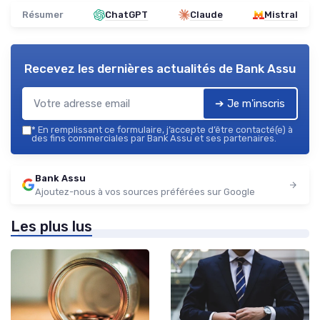
Résumer
ChatGPT
Claude
Mistral
Recevez les dernières actualités de
Bank Assu
➔ Je m'inscris
*
En remplissant ce formulaire, j’accepte d’être contacté(e) à
des fins commerciales par Bank Assu et ses partenaires.
Bank Assu
Ajoutez-nous à vos sources préférées sur Google
Les plus lus