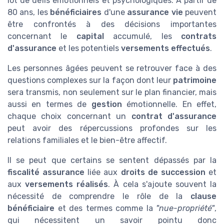
lot de défis émotionnels et psychologiques. À partir de
80 ans, les
bénéficiaires
d'une
assurance vie
peuvent
être confrontés à des décisions importantes
concernant le
capital
accumulé, les
contrats
d'assurance
et les potentiels
versements effectués
.
Les personnes âgées peuvent se retrouver face à des
questions complexes sur la façon dont leur
patrimoine
sera transmis, non seulement sur le plan financier, mais
aussi en termes de
gestion
émotionnelle. En effet,
chaque choix concernant un
contrat d'assurance
peut avoir des répercussions profondes sur les
relations familiales et le bien-être affectif.
Il se peut que certains se sentent dépassés par la
fiscalité assurance
liée aux
droits de succession
et
aux
versements réalisés
. À cela s'ajoute souvent la
nécessité de comprendre le rôle de la
clause
bénéficiaire
et des termes comme la
"nue-propriété"
,
qui nécessitent un savoir pointu donc