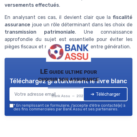
versements effectués
.
En analysant ces cas, il devient clair que la
fiscalité
assurance
joue un rôle déterminant dans les choix de
transmission patrimoniale
. Une connaissance
approfondie du sujet est essentielle pour éviter les
pièges fiscaux et maximiser les relais entre génération.
LE guide ultime pour
choisir son assurance
Téléchargez gratuitement le livre blanc
➔ Télécharger
Bank Assu — 2026
*
En remplissant ce formulaire, j’accepte d’être contacté(e) à
des fins commerciales par Bank Assu et ses partenaires.