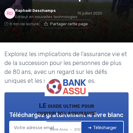
Raphaël Deschamps
15 juillet 2025
Editeur en nouvelles technologies
8 min de lecture
Partager cette page
Explorez les implications de l'assurance vie et
de la succession pour les personnes de plus
de 80 ans, avec un regard sur les défis
uniques et les solutions possibles.
LE guide ultime pour
choisir son assurance
Téléchargez gratuitement le livre blanc
➔ Télécharger
Bank Assu — 2026