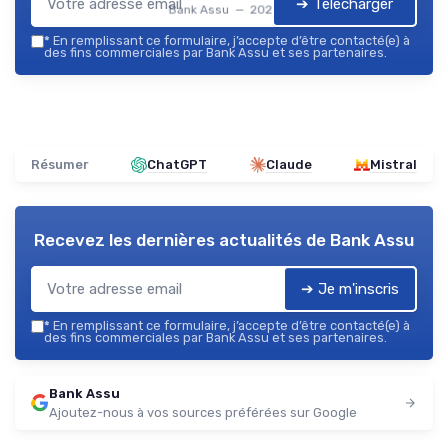
➔ Télécharger
Bank Assu — 2026
*
En remplissant ce formulaire, j’accepte d’être contacté(e) à
des fins commerciales par Bank Assu et ses partenaires.
Résumer
ChatGPT
Claude
Mistral
Recevez les dernières actualités de
Bank Assu
➔ Je m'inscris
*
En remplissant ce formulaire, j’accepte d’être contacté(e) à
des fins commerciales par Bank Assu et ses partenaires.
Bank Assu
Ajoutez-nous à vos sources préférées sur Google