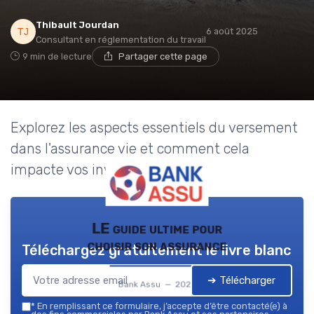
Thibault Jourdan
6 août 2025
Consultant en réglementation du travail
9 min de lecture
Partager cette page
Explorez les aspects essentiels du versement
dans l'assurance vie et comment cela
impacte vos investissements.
LE guide ultime pour
choisir son assurance
Téléchargez gratuitement le livre blanc
➔ Télécharger
Bank Assu — 2026
*
En remplissant ce formulaire, j’accepte d’être contacté(e) à