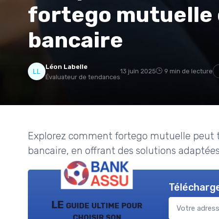
fortego mutuelle 
bancaire
Léon Labelle
13 juin 2025
9 min de lecture
Évaluateur de tendances
Explorez comment fortego mutuelle peut t
bancaire, en offrant des solutions adaptée
Télécharge
LE guide ultime pour
choisir son