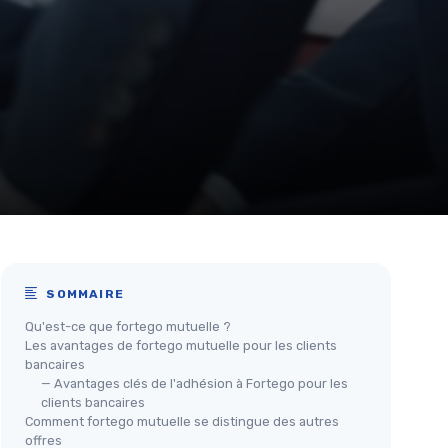
SOMMAIRE
Qu'est-ce que fortego mutuelle ?
Les avantages de fortego mutuelle pour les clients
bancaires
— Avantages clés de l'adhésion à Fortego pour les
clients bancaires
Comment fortego mutuelle se distingue des autres
offres