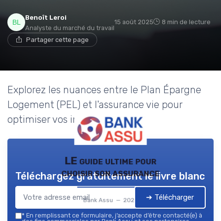
Benoît Leroi
15 août 2025
8 min de lecture
Analyste du marché du travail
Partager cette page
Explorez les nuances entre le Plan Épargne
Logement (PEL) et l'assurance vie pour
optimiser vos investissements.
LE guide ultime pour
choisir son assurance
Téléchargez gratuitement le livre blanc
➔ Télécharger
Bank Assu — 2026
*
En remplissant ce formulaire, j’accepte d’être contacté(e) à