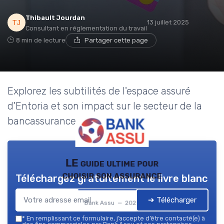
Thibault Jourdan
13 juillet 2025
Consultant en réglementation du travail
8 min de lecture
Partager cette page
Explorez les subtilités de l'espace assuré
d'Entoria et son impact sur le secteur de la
bancassurance.
LE guide ultime pour
choisir son assurance
Téléchargez gratuitement le livre blanc
➔ Télécharger
Bank Assu — 2026
*
En remplissant ce formulaire, j’accepte d’être contacté(e) à