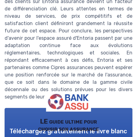
des clients sur Entoria assurance devient un facteur
de différenciation clé. Leurs attentes en termes de
niveau de services, de prix compétitifs et de
satisfaction client définiront grandement la réussite
future de cet espace. Pour conclure, les perspectives
d'avenir pour l'espace assuré d'Entoria passent par une
adaptation continue face aux évolutions
réglementaires, technologiques et sociales. En
répondant efficacement à ces défis, Entoria et ses
partenaires comme Cipres assurances peuvent espérer
une position renforcée sur le marché de l'assurance,
que ce soit dans le domaine de la gamme civile
décennale ou des solutions prévues pour les divers
segments de leur clientèle.
LE guide ultime pour
choisir son assurance
Téléchargez gratuitement le livre blanc