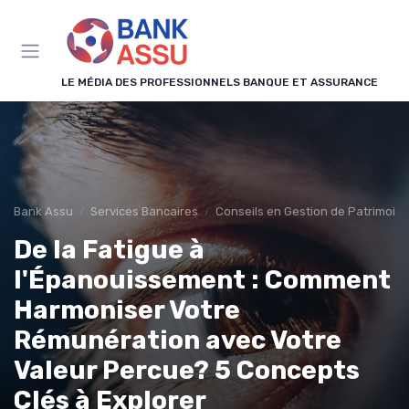
Panneau de gestion des cookies
LE MÉDIA DES PROFESSIONNELS BANQUE ET ASSURANCE
Bank Assu
Services Bancaires
Conseils en Gestion de Patrimoin
De la Fatigue à
l'Épanouissement : Comment
Harmoniser Votre
Rémunération avec Votre
Valeur Percue? 5 Concepts
Clés à Explorer