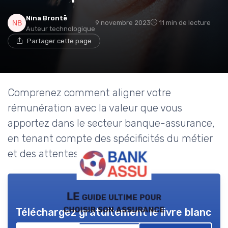
Nina Brontë
9 novembre 2023
11 min de lecture
Auteur technologique
Partager cette page
Comprenez comment aligner votre
rémunération avec la valeur que vous
apportez dans le secteur banque-assurance,
en tenant compte des spécificités du métier
et des attentes du marché.
LE guide ultime pour
choisir son assurance
Téléchargez gratuitement le livre blanc