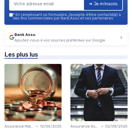
➔ Je m'inscris
*
En remplissant ce formulaire, j’accepte d’être contacté(e) à
des fins commerciales par Bank Assu et ses partenaires.
Bank Assu
Ajoutez-nous à vos sources préférées sur Google
Les plus lus
•
•
Assurance Maladie
12/06/2025
Assurance Accident
02/08/2025