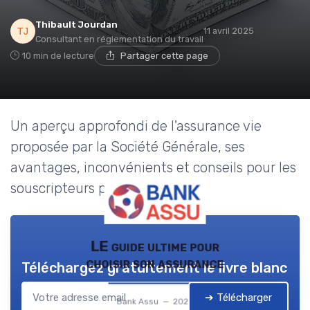
Thibault Jourdan
11 avril 2025
Consultant en réglementation du travail
10 min de lecture
Partager cette page
Un aperçu approfondi de l'assurance vie
proposée par la Société Générale, ses
avantages, inconvénients et conseils pour les
souscripteurs potentiels.
LE guide ultime pour
choisir son assurance
Téléchargez gratuitement le livre blanc
➔ Télécharger
Bank Assu — 2026