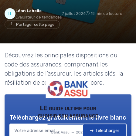
Léon Labelle
7 juillet 2024
18 min de lecture
Évaluateur de tendances
Partager cette page
Découvrez les principales dispositions du
code des assurances, comprenant les
obligations de l'assureur, les articles clés, la
résiliation de contrat et plus encore.
LE guide ultime pour
choisir son assurance
Téléchargez gratuitement le livre blanc
➔ Télécharger
Bank Assu — 2026