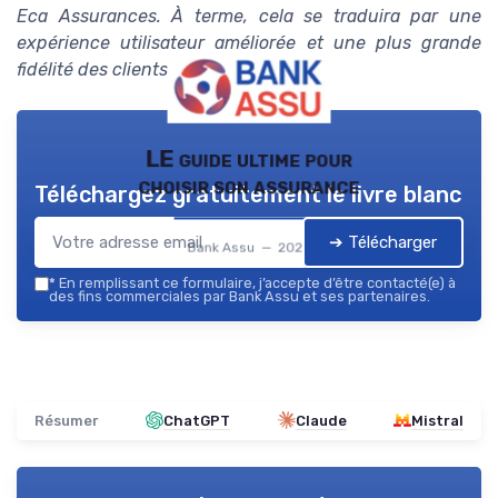
Eca Assurances. À terme, cela se traduira par une
expérience utilisateur améliorée et une plus grande
fidélité des clients”
.
LE guide ultime pour
choisir son assurance
Téléchargez gratuitement le livre blanc
➔ Télécharger
Bank Assu — 2026
*
En remplissant ce formulaire, j’accepte d’être contacté(e) à
des fins commerciales par Bank Assu et ses partenaires.
Résumer
ChatGPT
Claude
Mistral