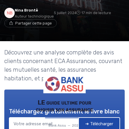
Nina Brontë
5 juillet 2024
17 min de lecture
Auteur technologique
Partager cette page
Découvrez une analyse complète des avis
clients concernant ECA Assurances, couvrant
les mutuelles santé, les assurances
habitation, et plus encore.
LE guide ultime pour
choisir son assurance
Téléchargez gratuitement le livre blanc
➔ Télécharger
Bank Assu — 2026