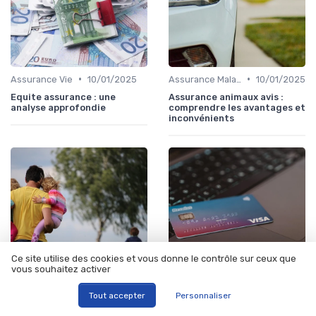
•
•
Assurance Vie
10/01/2025
Assurance Maladie
10/01/2025
Equite assurance : une
Assurance animaux avis :
analyse approfondie
comprendre les avantages et
inconvénients
Ce site utilise des cookies et vous donne le contrôle sur ceux que
vous souhaitez activer
•
•
Tout accepter
Personnaliser
Assurance Vie
10/01/2025
Assurance Vie
09/06/2025
Délai versement assurance
Abeille assurance avis :