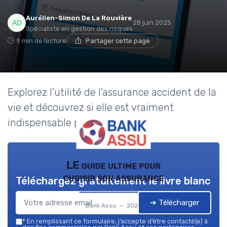
Aurélien-Simon De La Rouvière
28 juin 2025
Spécialiste en gestion des risques
9 min de lecture
Partager cette page
Explorez l'utilité de l'assurance accident de la
vie et découvrez si elle est vraiment
indispensable pour vous.
LE guide ultime pour
choisir son assurance
Téléchargez gratuitement le livre blanc
➔ Télécharger
Bank Assu — 2026
*
En remplissant ce formulaire, j’accepte d’être contacté(e) à