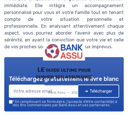
immédiate. Elle intègre un accompagnement
personnalisé pour vous et votre famille tout en tenant
compte de votre situation personnelle et
professionnelle. En analysant attentivement chaque
aspect, vous pourrez aborder l'avenir avec plus de
sérénité, en ayant la conviction que votre vie et celle
de vos proches sont protégées face aux imprévus.
LE guide ultime pour
choisir son assurance
Téléchargez gratuitement le livre blanc
➔ Télécharger
Bank Assu — 2026
*
En remplissant ce formulaire, j’accepte d’être contacté(e) à
des fins commerciales par Bank Assu et ses partenaires.