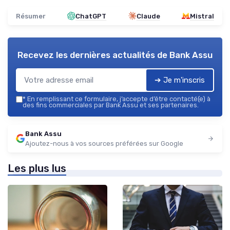
Résumer
ChatGPT
Claude
Mistral
Recevez les dernières actualités de
Bank Assu
➔ Je m'inscris
*
En remplissant ce formulaire, j’accepte d’être contacté(e) à
des fins commerciales par Bank Assu et ses partenaires.
Bank Assu
Ajoutez-nous à vos sources préférées sur Google
Les plus lus