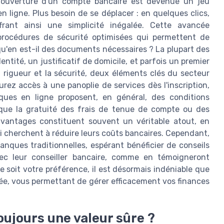
 l'ouverture d'un compte bancaire est devenue un jeu
 ligne. Plus besoin de se déplacer : en quelques clics,
frant ainsi une simplicité inégalée. Cette avancée
rocédures de sécurité optimisées qui permettent de
u'en est-il des documents nécessaires ? La plupart des
tité, un justificatif de domicile, et parfois un premier
a rigueur et la sécurité, deux éléments clés du secteur
urez accès à une panoplie de services dès l'inscription,
ues en ligne proposent, en général, des conditions
 que la gratuité des frais de tenue de compte ou des
avantages constituent souvent un véritable atout, en
qui cherchent à réduire leurs coûts bancaires. Cependant,
anques traditionnelles, espérant bénéficier de conseils
vec leur conseiller bancaire, comme en témoigneront
que soit votre préférence, il est désormais indéniable que
ogée, vous permettant de gérer efficacement vos finances
oujours une valeur sûre ?