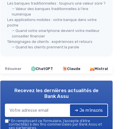
Les banques traditionnelles : toujours une valeur sûre ?
— Valeur des banques traditionnelles à l'ère
numérique
Les applications mobiles : votre banque dans votre
poche
— Quand votre smartphone devient votre meilleur
conseiller financier
Témoignages de clients : expériences et retours
— Quand les clients prennent la parole
Résumer
ChatGPT
Claude
Mistral
Recevez les dernières actualités de
Bank Assu
➔ Je m'inscris
*
En remplissant ce formulaire, j’accepte d’être
contacté(e) à des fins commerciales par Bank Assu et
ses partenaires.