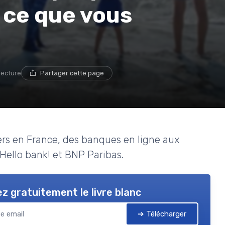
t ce que vous
lecture
Partager cette page
iers en France, des banques en ligne aux
 Hello bank! et BNP Paribas.
z gratuitement le livre blanc
➔ Télécharger