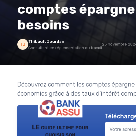
comptes épargne 
besoins
Thibault Jourdan
25 novembre 202
Consultant en réglementation du travail
Découvrez comment les comptes épargne p
économies grâce à des taux d'intérêt compét
Télécharge
LE guide ultime pour
choisir son