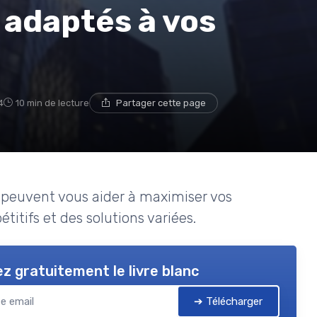
adaptés à vos
4
10 min de lecture
Partager cette page
euvent vous aider à maximiser vos
itifs et des solutions variées.
z gratuitement le livre blanc
➔ Télécharger