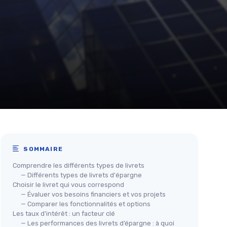
SOMMAIRE
Comprendre les différents types de livrets
— Différents types de livrets d'épargne
Choisir le livret qui vous correspond
— Évaluer vos besoins financiers et vos projets
— Comparer les fonctionnalités et options
Les taux d'intérêt : un facteur clé
— Les performances des livrets d’épargne : à quoi