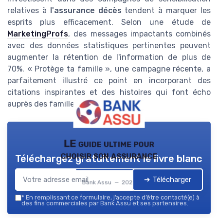
relatives à
l'assurance décès
tendent à marquer les
esprits plus efficacement. Selon une étude de
MarketingProfs
, des messages impactants combinés
avec des données statistiques pertinentes peuvent
augmenter la rétention de l'information de plus de
70%. « Protège ta famille », une campagne récente, a
parfaitement illustré ce point en incorporant des
citations inspirantes et des histoires qui font écho
auprès des familles.
LE guide ultime pour
choisir son assurance
Téléchargez gratuitement le livre blanc
➔ Télécharger
Bank Assu — 2026
*
En remplissant ce formulaire, j’accepte d’être contacté(e) à
des fins commerciales par Bank Assu et ses partenaires.