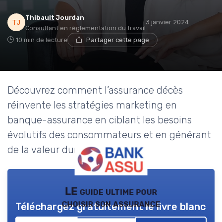
Thibault Jourdan
3 janvier 2024
Consultant en réglementation du travail
10 min de lecture
Partager cette page
Découvrez comment l’assurance décès
réinvente les stratégies marketing en
banque-assurance en ciblant les besoins
évolutifs des consommateurs et en générant
de la valeur durable.
LE guide ultime pour
choisir son assurance
Téléchargez gratuitement le livre blanc