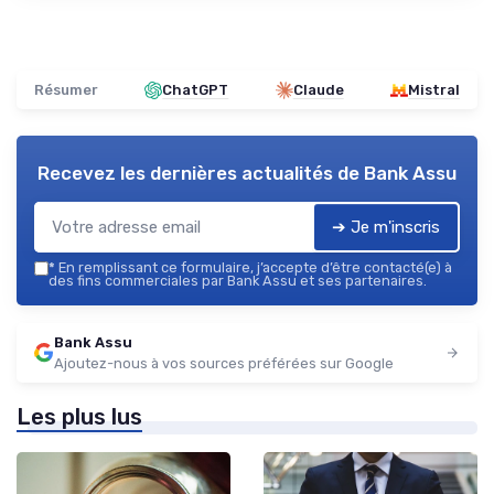
Résumer
ChatGPT
Claude
Mistral
Recevez les dernières actualités de
Bank Assu
➔ Je m'inscris
*
En remplissant ce formulaire, j’accepte d’être contacté(e) à
des fins commerciales par Bank Assu et ses partenaires.
Bank Assu
Ajoutez-nous à vos sources préférées sur Google
Les plus lus