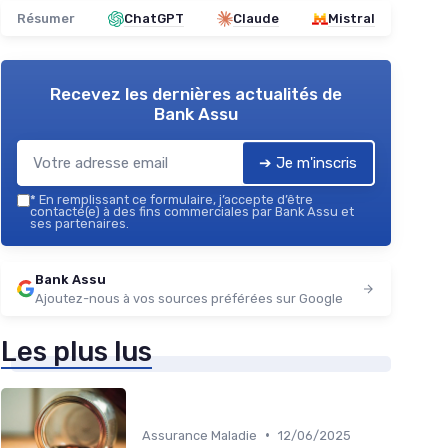
Résumer
ChatGPT
Claude
Mistral
Recevez les dernières actualités de
Bank Assu
➔ Je m'inscris
*
En remplissant ce formulaire, j’accepte d’être
contacté(e) à des fins commerciales par Bank Assu et
ses partenaires.
Bank Assu
Ajoutez-nous à vos sources préférées sur Google
Les plus lus
•
Assurance Maladie
12/06/2025