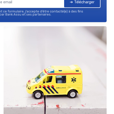
➔ Télécharger
 ce formulaire, j’accepte d’être contacté(e) à des fins
ar Bank Assu et ses partenaires.