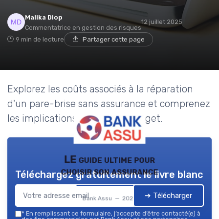
Malika Diop
12 juillet 2025
Commentatrice en gestion des risques
9 min de lecture
Partager cette page
Explorez les coûts associés à la réparation
d'un pare-brise sans assurance et comprenez
les implications pour votre budget.
LE guide ultime pour
choisir son assurance
Téléchargez gratuitement le livre blanc
➔ Télécharger
Bank Assu — 2026
*
En remplissant ce formulaire, j’accepte d’être contacté(e) à