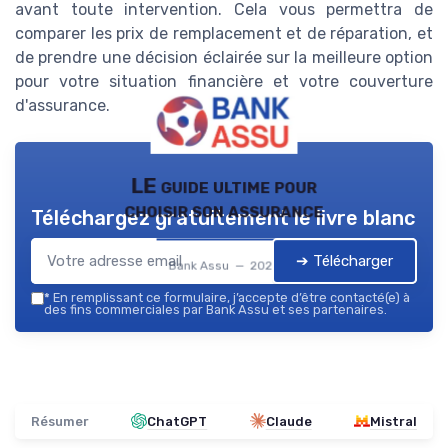
avant toute intervention. Cela vous permettra de
comparer les prix de remplacement et de réparation, et
de prendre une décision éclairée sur la meilleure option
pour votre situation financière et votre couverture
d'assurance.
LE guide ultime pour
choisir son assurance
Téléchargez gratuitement le livre blanc
➔ Télécharger
Bank Assu — 2026
*
En remplissant ce formulaire, j’accepte d’être contacté(e) à
des fins commerciales par Bank Assu et ses partenaires.
Résumer
ChatGPT
Claude
Mistral