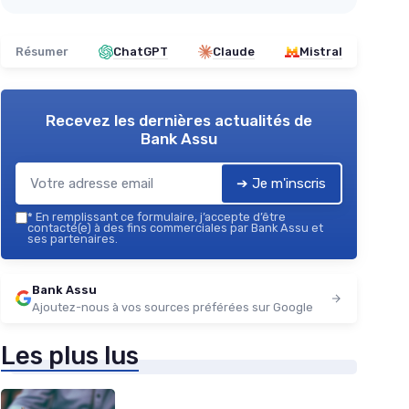
Résumer
ChatGPT
Claude
Mistral
Recevez les dernières actualités de
Bank Assu
➔ Je m'inscris
*
En remplissant ce formulaire, j’accepte d’être
contacté(e) à des fins commerciales par Bank Assu et
ses partenaires.
Bank Assu
Ajoutez-nous à vos sources préférées sur Google
Les plus lus