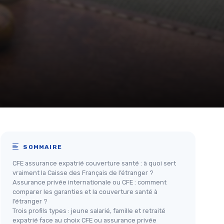
SOMMAIRE
CFE assurance expatrié couverture santé : à quoi sert
vraiment la Caisse des Français de l’étranger ?
Assurance privée internationale ou CFE : comment
comparer les garanties et la couverture santé à
l’étranger ?
Trois profils types : jeune salarié, famille et retraité
expatrié face au choix CFE ou assurance privée