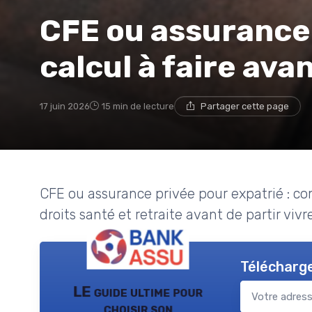
CFE ou assurance p
calcul à faire ava
17 juin 2026
15 min de lecture
Partager cette page
CFE ou assurance privée pour expatrié : co
droits santé et retraite avant de partir vivre
Télécharge
LE guide ultime pour
choisir son