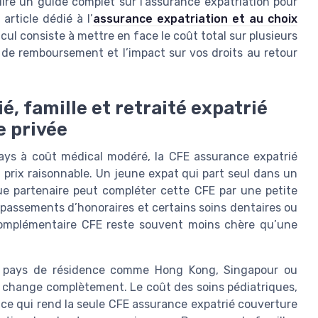
 lire un guide complet sur l’assurance expatriation pour
article dédié à l’
assurance expatriation et au choix
lcul consiste à mettre en face le coût total sur plusieurs
é de remboursement et l’impact sur vos droits au retour
ié, famille et retraité expatrié
e privée
pays à coût médical modéré, la CFE assurance expatrié
 prix raisonnable. Un jeune expat qui part seul dans un
e partenaire peut compléter cette CFE par une petite
dépassements d’honoraires et certains soins dentaires ou
complémentaire CFE reste souvent moins chère qu’une
un pays de résidence comme Hong Kong, Singapour ou
cul change complètement. Le coût des soins pédiatriques,
 ce qui rend la seule CFE assurance expatrié couverture