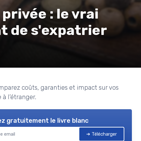
rivée : le vrai
nt de s'expatrier
mparez coûts, garanties et impact sur vos
 à l’étranger.
z gratuitement le livre blanc
➔ Télécharger