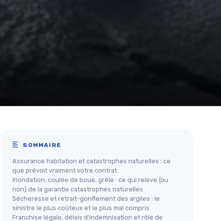
SOMMAIRE
Assurance habitation et catastrophes naturelles : ce
que prévoit vraiment votre contrat
Inondation, coulée de boue, grêle : ce qui relève (ou
non) de la garantie catastrophes naturelles
Sécheresse et retrait-gonflement des argiles : le
sinistre le plus coûteux et le plus mal compris
Franchise légale, délais d’indemnisation et rôle de