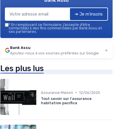
Bank Assu
➔ Je m'inscris
*
En remplissant ce formulaire, j’accepte d’être
contacté(e) à des fins commerciales par Bank Assu et
ses partenaires.
Bank Assu
Ajoutez-nous à vos sources préférées sur Google
Les plus lus
•
Assurance Maison
12/06/2025
Tout savoir sur l'assurance
habitation pacifica