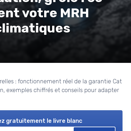
ent votre MRH
climatiques
elles : fonctionnement réel de la garantie Cat
on, exemples chiffrés et conseils pour adapter
z gratuitement le livre blanc