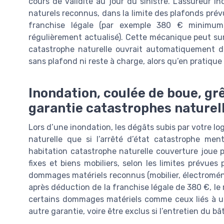
cours de validité au jour du sinistre. L’assureur 
naturels reconnus, dans la limite des plafonds prév
franchise légale (par exemple 380 € minimum 
régulièrement actualisé). Cette mécanique peut s
catastrophe naturelle ouvrait automatiquement dr
sans plafond ni reste à charge, alors qu’en pratique 
Inondation, coulée de boue, grêl
garantie catastrophes naturel
Lors d’une inondation, les dégâts subis par votre lo
naturelle que si l’arrêté d’état catastrophe me
habitation catastrophe naturelle couverture joue 
fixes et biens mobiliers, selon les limites prévues
dommages matériels reconnus (mobilier, électroména
après déduction de la franchise légale de 380 €, l
certains dommages matériels comme ceux liés à une
autre garantie, voire être exclus si l’entretien du bâ