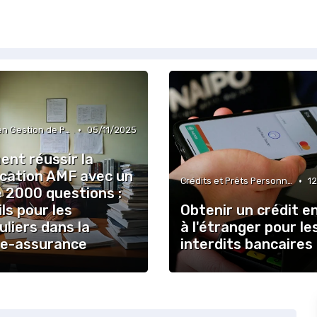
•
Conseils en Gestion de Patrimoine
05/11/2025
nt réussir la
ication AMF avec un
•
Crédits et Prêts Personnels
1
e 2000 questions :
ls pour les
Obtenir un crédit en
uliers dans la
à l'étranger pour le
e-assurance
interdits bancaires