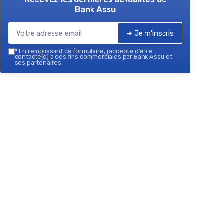
Bank Assu
➔ Je m'inscris
*
En remplissant ce formulaire, j’accepte d’être
contacté(e) à des fins commerciales par Bank Assu et
ses partenaires.