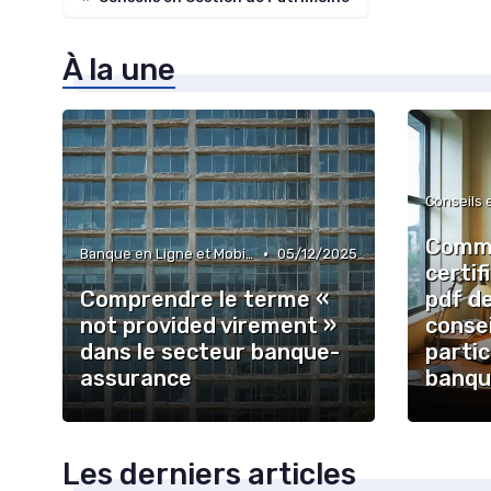
À la une
Comme
•
Banque en Ligne et Mobile
05/12/2025
certif
Comprendre le terme «
pdf d
not provided virement »
consei
dans le secteur banque-
partic
assurance
banqu
Les derniers articles