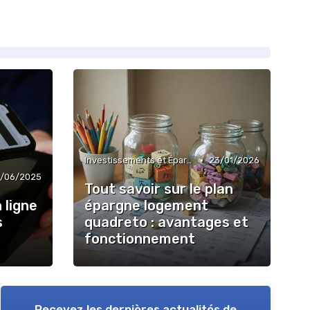
•
Investissements et Épargne Retraite
23/01/2026
2/06/2025
Tout savoir sur le plan
 ligne
épargne logement
s
quadreto : avantages et
fonctionnement
Recevez les dernières actualités de