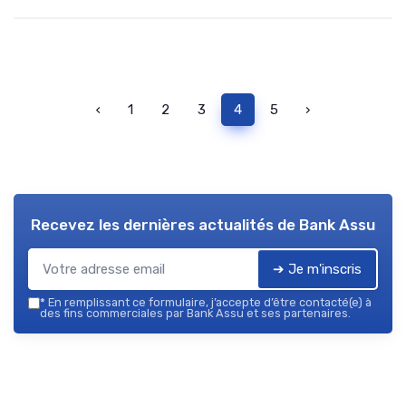
‹
1
2
3
4
5
›
Recevez les dernières actualités de
Bank Assu
➔ Je m'inscris
*
En remplissant ce formulaire, j’accepte d’être contacté(e) à
des fins commerciales par Bank Assu et ses partenaires.