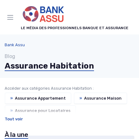
Panneau de gestion des cookies
LE MÉDIA DES PROFESSIONNELS BANQUE ET ASSURANCE
Bank Assu
Blog
Assurance Habitation
Accéder aux catégories Assurance Habitation :
»
Assurance Appartement
»
Assurance Maison
»
Assurance pour Locataires
Tout voir
»
Assurance Propriétaire Non-Occupant
À la une
»
Assurance Résidence Secondaire