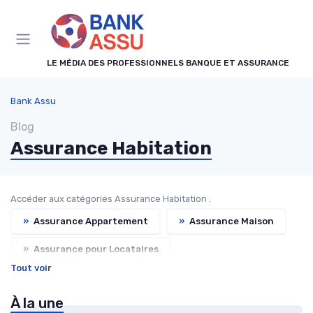
Panneau de gestion des cookies
LE MÉDIA DES PROFESSIONNELS BANQUE ET ASSURANCE
Bank Assu
Blog
Assurance Habitation
Accéder aux catégories Assurance Habitation :
»
Assurance Appartement
»
Assurance Maison
»
Assurance pour Locataires
Tout voir
»
Assurance Propriétaire Non-Occupant
À la une
»
Assurance Résidence Secondaire