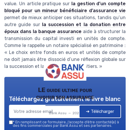
value. Un article pratique sur
la gestion d’un compte
bloqué pour un mineur bénéficiaire d’assurance vie
permet de mieux anticiper ces situations, tandis qu’un
autre guide sur
la succession et la donation entre
époux dans la banque assurance
aide à structurer la
transmission du capital investi en unités de compte.
Comme le rappelle un notaire spécialisé en patrimoine :
« Le choix entre fonds en euros et unités de compte
ne doit jamais être dissocié d’une réflexion globale sur
la succession et la protection des héritiers. »
LE guide ultime pour
choisir son assurance
Téléchargez gratuitement le livre blanc
➔ Télécharger
Bank Assu — 2026
*
En remplissant ce formulaire, j’accepte d’être contacté(e) à
des fins commerciales par Bank Assu et ses partenaires.