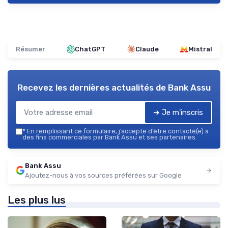
Résumer
ChatGPT
Claude
Mistral
Recevez les dernières actualités de
Bank Assu
➔ Je m'inscris
*
En remplissant ce formulaire, j’accepte d’être contacté(e) à
des fins commerciales par Bank Assu et ses partenaires.
Bank Assu
Ajoutez-nous à vos sources préférées sur Google
Les plus lus