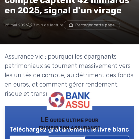
compte captent 42 milliards
en 2025, signal d'un virage
25 mai 2026
7 min de lecture
Partager cette page
Assurance vie : pourquoi les épargnants
patrimoniaux se tournent massivement vers
les unités de compte, au détriment des fonds
en euros, et comment gérer rendement,
risque et transmission.
LE guide ultime pour
choisir son assurance
Téléchargez gratuitement le livre blanc