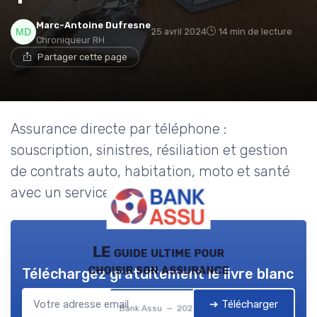
Marc-Antoine Dufresne
25 avril 2024
14 min de lecture
Chroniqueur RH
Partager cette page
Assurance directe par téléphone :
souscription, sinistres, résiliation et gestion
de contrats auto, habitation, moto et santé
avec un service client expert.
LE guide ultime pour
choisir son assurance
Téléchargez gratuitement le livre blanc
➔ Télécharger
Bank Assu — 2026