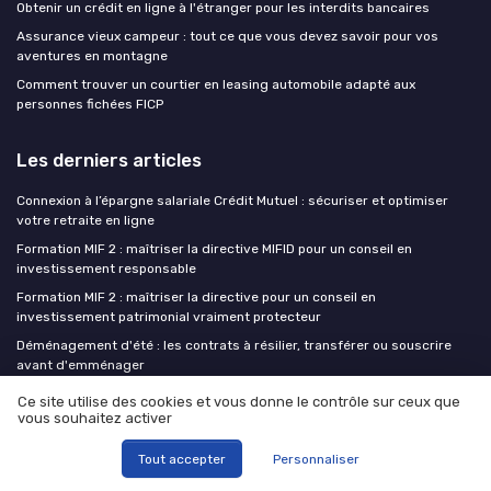
Obtenir un crédit en ligne à l'étranger pour les interdits bancaires
Assurance vieux campeur : tout ce que vous devez savoir pour vos
aventures en montagne
Comment trouver un courtier en leasing automobile adapté aux
personnes fichées FICP
Les derniers articles
Connexion à l’épargne salariale Crédit Mutuel : sécuriser et optimiser
votre retraite en ligne
Formation MIF 2 : maîtriser la directive MIFID pour un conseil en
investissement responsable
Formation MIF 2 : maîtriser la directive pour un conseil en
investissement patrimonial vraiment protecteur
Déménagement d'été : les contrats à résilier, transférer ou souscrire
avant d'emménager
Comprendre le code préfectoral de la mutuelle pour mieux protéger
Ce site utilise des cookies et vous donne le contrôle sur ceux que
votre santé
vous souhaitez activer
Tout accepter
Personnaliser
Bank Assu