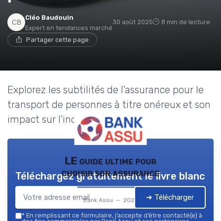
Cléo Baudouin
30 août 2025
8 min de lecture
Expert en tendances marché
Partager cette page
Explorez les subtilités de l'assurance pour le
transport de personnes à titre onéreux et son
impact sur l'industrie bancaire.
LE guide ultime pour
choisir son assurance
Téléchargez gratuitement le livre blanc
➔ Télécharger
Bank Assu — 2026
*
En remplissant ce formulaire, j’accepte d’être contacté(e) à