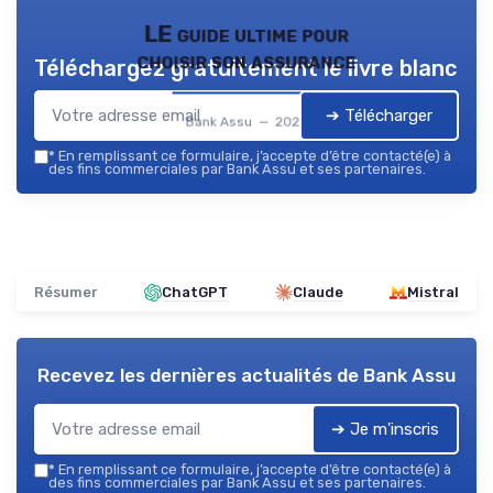
LE guide ultime pour
choisir son assurance
Téléchargez gratuitement le livre blanc
➔ Télécharger
Bank Assu — 2026
*
En remplissant ce formulaire, j’accepte d’être contacté(e) à
des fins commerciales par Bank Assu et ses partenaires.
Résumer
ChatGPT
Claude
Mistral
Recevez les dernières actualités de
Bank Assu
➔ Je m'inscris
*
En remplissant ce formulaire, j’accepte d’être contacté(e) à
des fins commerciales par Bank Assu et ses partenaires.