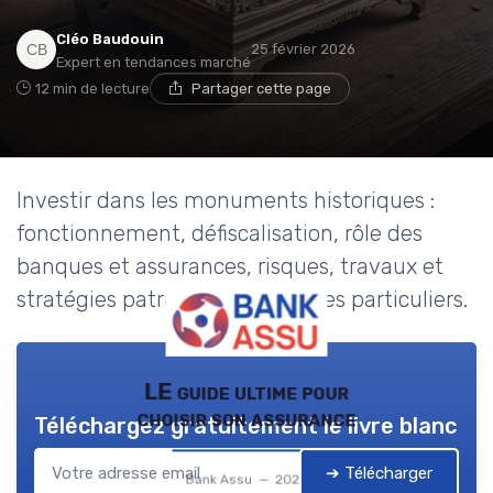
Cléo Baudouin
25 février 2026
Expert en tendances marché
12 min de lecture
Partager cette page
Investir dans les monuments historiques :
fonctionnement, défiscalisation, rôle des
banques et assurances, risques, travaux et
stratégies patrimoniales pour les particuliers.
LE guide ultime pour
choisir son assurance
Téléchargez gratuitement le livre blanc
➔ Télécharger
Bank Assu — 2026