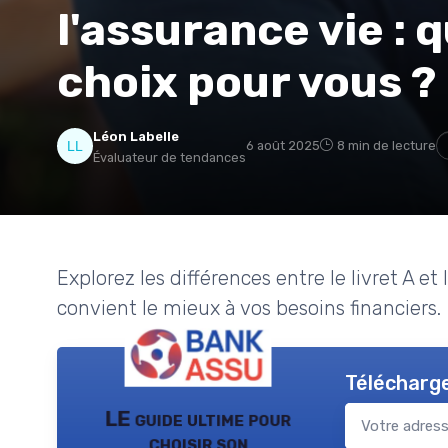
l'assurance vie : q
choix pour vous ?
Léon Labelle
6 août 2025
8 min de lecture
Évaluateur de tendances
Explorez les différences entre le livret A e
convient le mieux à vos besoins financiers.
Télécharge
LE guide ultime pour
choisir son