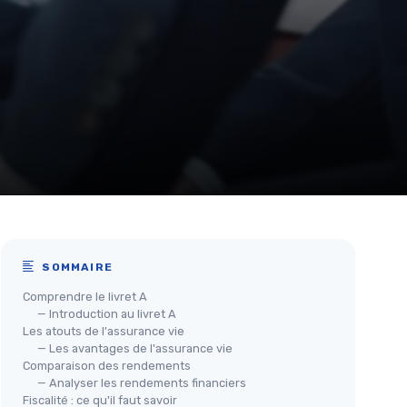
SOMMAIRE
Comprendre le livret A
— Introduction au livret A
Les atouts de l'assurance vie
— Les avantages de l'assurance vie
Comparaison des rendements
— Analyser les rendements financiers
Fiscalité : ce qu'il faut savoir